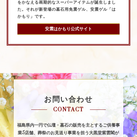
をかなえる画期的なスーパーアイテムが誕生しまし
た。それが
新登場の墓石用免震ゲル、安震ゲル「は
かもり」です。
安震はかもり公式サイト
お問い合わせ
CONTACT
福島県内一円で仏壇・墓石の販売を主とするご供養事
業5店舗、
葬祭のお見送り事業を担う
大黒堂紫雲閣が