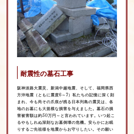
耐震性の墓石工事
阪神淡路大震災、新潟中越地震、そして、福岡県西
方沖地震（ともに震度6～7）私たちの記憶に深く刻
まれ、今も尚その爪痕が残る日本列島の震災は、各
地のお墓にも大規模な損害を与えました。
墓石の損
害被害額は約50万円～と言われています。いつ起こ
るやもしれぬ深刻なお墓倒壊の危機。安らかにお眠
りするご先祖様を地震からお守りしたい。
その願い