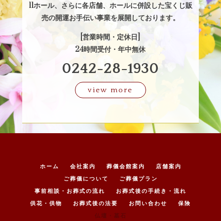
11ホール
、
さらに各店舗、ホールに併設した宝くじ販
売の開運お手伝い事業を展開しております。
[営業時間・定休日]
24時間受付・年中無休
0242-28-1930
view more
ホーム
会社案内
葬儀会館案内
店舗案内
ご葬儀について
ご葬儀プラン
事前相談・お葬式の流れ
お葬式後の手続き・流れ
供花・供物
お葬式後の法要
お問い合わせ
保険
仏壇・墓石